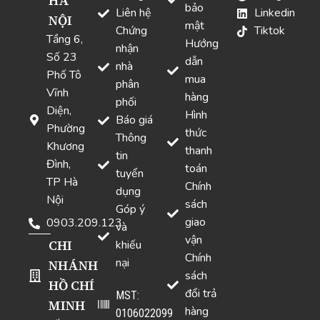
HÀ
bảo
Liên hệ
Linkedin
NỘI
mật
Chứng
Tiktok
Tầng 6,
Hướng
nhận
Số 23
dẫn
nhà
Phố Tô
mua
phân
Vĩnh
hàng
phối
Diện,
Hình
Báo giá
Phường
thức
Thông
Khương
thanh
tin
Đình,
toán
tuyển
TP Hà
Chính
dụng
Nội
sách
Góp ý
giao
0903.209.123
và
vận
CHI
khiếu
Chính
nại
NHÁNH
sách
HỒ CHÍ
đổi trả
MST:
MINH
hàng
0106022099