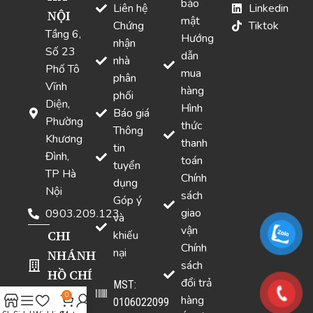
bảo
Liên hệ
Linkedin
NỘI
mật
Chứng
Tiktok
Tầng 6,
Hướng
nhận
Số 23
dẫn
nhà
Phố Tô
mua
phân
Vĩnh
hàng
phối
Diện,
Hình
Báo giá
Phường
thức
Thông
Khương
thanh
tin
Đình,
toán
tuyển
TP Hà
Chính
dụng
Nội
sách
Góp ý
giao
0903.209.123
và
vận
CHI
khiếu
Chính
nại
NHÁNH
sách
HỒ CHÍ
đổi trả
MST:
MINH
0
hàng
0106022099
Số