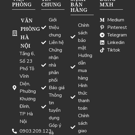
PHÒNG
CHUNG
BÁN
MXH
HÀNG
VĂN
Giới
Medium
Chính
thiệu
Pinterest
PHÒNG
sách
chung
Telegram
HÀ
bảo
Liên hệ
Linkedin
NỘI
mật
Chứng
Tiktok
Tầng 6,
Hướng
nhận
Số 23
dẫn
nhà
Phố Tô
mua
phân
Vĩnh
hàng
phối
Diện,
Hình
Báo giá
Phường
thức
Thông
Khương
thanh
tin
Đình,
toán
tuyển
TP Hà
Chính
dụng
Nội
sách
Góp ý
giao
0903.209.123
và