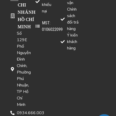
vận
CHI
khiếu
Chính
nại
NHÁNH
sách
HỒ CHÍ
đổi trả
MST:
MINH
hàng
0106022099
Số
Ý kiến
129E
khách
Phố
hàng
Nguyễn
Đình
Chính,
Phường
Phú
Nhuận,
TP Hồ
Chí
Minh
0934.666.003