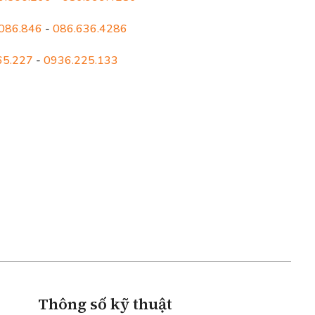
086.846
-
086.636.4286
65.227
-
0936.225.133
Thông số kỹ thuật