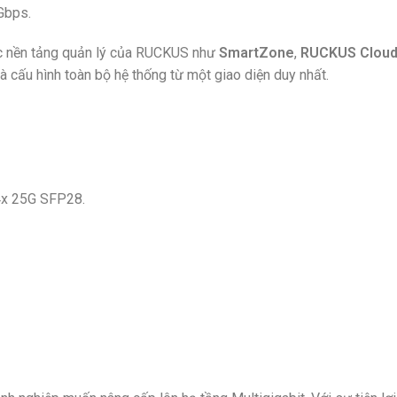
Gbps.
các nền tảng quản lý của RUCKUS như
SmartZone
,
RUCKUS Clou
và cấu hình toàn bộ hệ thống từ một giao diện duy nhất.
4x 25G SFP28.