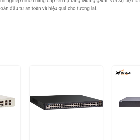
nh nghiệp muốn nâng cấp lên hạ tầng Multigigabit. Với sự tiện lợi
ản đầu tư an toàn và hiệu quả cho tương lai.