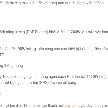
 nối đường trục siêu tốc về trung tâm dữ liệu hoặc xếp chồng
sách năng lượng (PoE Budget) khởi điểm là
740W
, đủ sức vận hà
uồn lên đến
90W/cổng
, sẵn sàng cho các thiết bị tiêu thụ điện nă
TZ.
ng thông dụng.
g. Nếu doanh nghiệp cần tăng ngân sách PoE lên tới
1480W
hoặc
 một bộ nguồn thứ hai (RPS) lắp vào dễ dàng.
t
ing) lên đến 12 thiết bị, tạo thành một
switch
logic duy nhất với