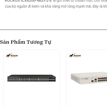
RUCKUS ICX8200-48ZP2-E
là gói thiết bị chuẩn mực cho doa
của bộ nguồn đi kèm và khả năng mở rộng mạnh mẽ, đây là kho
Sản Phẩm Tương Tự