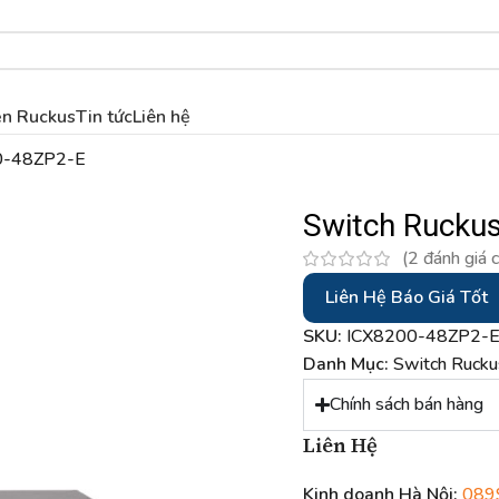
ện Ruckus
Tin tức
Liên hệ
00-48ZP2-E
Switch Rucku
(
2
đánh giá 
Liên Hệ Báo Giá Tốt
SKU:
ICX8200-48ZP2-
Danh Mục:
Switch Rucku
Chính sách bán hàng
Liên Hệ
Kinh doanh Hà Nội:
089