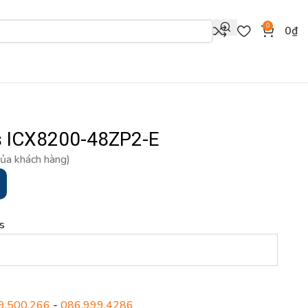
0
0
₫
s ICX8200-48ZP2-E
của khách hàng)
E
s
9.500.266
-
086.999.4286