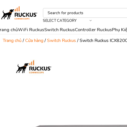
SELECT CATEGORY
rang chủ
WiFi Ruckus
Switch Ruckus
Controller Ruckus
Phụ Ki
Trang chủ
Cửa hàng
Switch Ruckus
Switch Ruckus ICX82