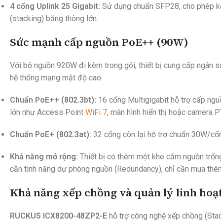
4 cổng Uplink 25 Gigabit:
Sử dụng chuẩn SFP28, cho phép kết
(stacking) băng thông lớn.
Sức mạnh cấp nguồn PoE++ (90W)
Với bộ nguồn 920W đi kèm trong gói, thiết bị cung cấp ngân 
hệ thống mạng mật độ cao.
Chuẩn PoE++ (802.3bt):
16 cổng Multigigabit hỗ trợ cấp ng
lớn như Access Point
WiFi 7
, màn hình hiển thị hoặc camera P
Chuẩn PoE+ (802.3at):
32 cổng còn lại hỗ trợ chuẩn 30W/cổ
Khả năng mở rộng:
Thiết bị có thêm một khe cắm nguồn trốn
cần tính năng dự phòng nguồn (Redundancy), chỉ cần mua thêm
Khả năng xếp chồng và quản lý linh hoạ
RUCKUS ICX8200-48ZP2-E
hỗ trợ công nghệ xếp chồng (Stack