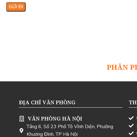
PHÂN P
ĐỊA CHỈ VĂN PHÒNG
TH
VĂN PHÒNG HÀ NỘI
Tầng 6, Số 23 Phố Tô Vĩnh Diện, Phường
Khương Đình, TP Hà Nội