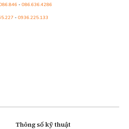
086.846
-
086.636.4286
65.227
-
0936.225.133
Thông số kỹ thuật