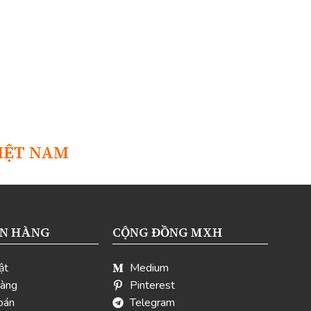
IỆT NAM
ÁN HÀNG
CỘNG ĐỒNG MXH
ật
Medium
hàng
Pinterest
oán
Telegram