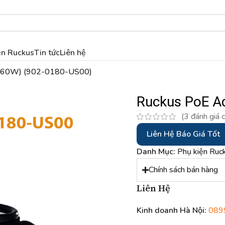
ện Ruckus
Tin tức
Liên hệ
 (60W) (902-0180-US00)
Ruckus PoE A
(
3
đánh giá 
Liên Hệ Báo Giá Tốt
Danh Mục:
Phụ kiện Ruc
Chính sách bán hàng
Liên Hệ
Kinh doanh Hà Nội:
089