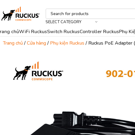
SELECT CATEGORY
rang chủ
WiFi Ruckus
Switch Ruckus
Controller Ruckus
Phụ Ki
Trang chủ
Cửa hàng
Phụ kiện Ruckus
Ruckus PoE Adapter