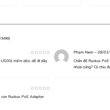
US00)
Phạm Nam
–
08/01
US00) mềm dẻo, dễ đi dây
Chân đế Ruckus PoE
nhựa cứng? Có chịu đ
n, con Ruckus PoE Adapter