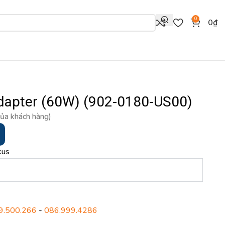
0
0
₫
dapter (60W) (902-0180-US00)
của khách hàng)
kus
9.500.266
-
086.999.4286