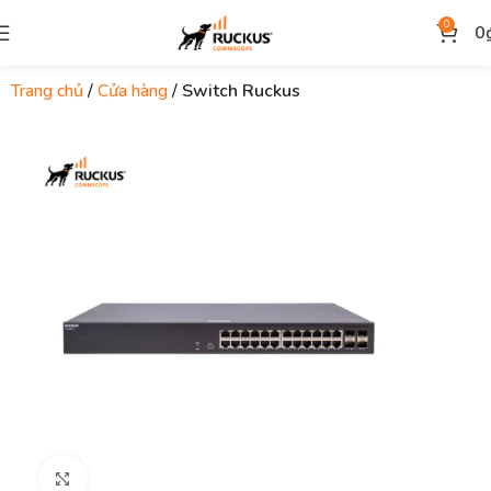
0
0
Trang chủ
Cửa hàng
Switch Ruckus
Click to enlarge