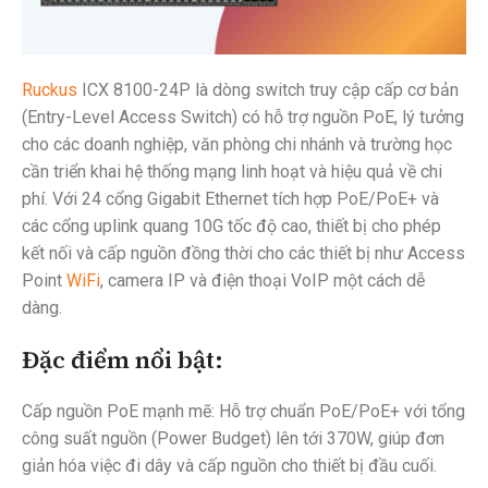
Ruckus
ICX 8100-24P là dòng switch truy cập cấp cơ bản
(Entry-Level Access Switch) có hỗ trợ nguồn PoE, lý tưởng
cho các doanh nghiệp, văn phòng chi nhánh và trường học
cần triển khai hệ thống mạng linh hoạt và hiệu quả về chi
phí. Với 24 cổng Gigabit Ethernet tích hợp PoE/PoE+ và
các cổng uplink quang 10G tốc độ cao, thiết bị cho phép
kết nối và cấp nguồn đồng thời cho các thiết bị như Access
Point
WiFi
, camera IP và điện thoại VoIP một cách dễ
dàng.
Đặc điểm nổi bật:
Cấp nguồn PoE mạnh mẽ: Hỗ trợ chuẩn PoE/PoE+ với tổng
công suất nguồn (Power Budget) lên tới 370W, giúp đơn
giản hóa việc đi dây và cấp nguồn cho thiết bị đầu cuối.