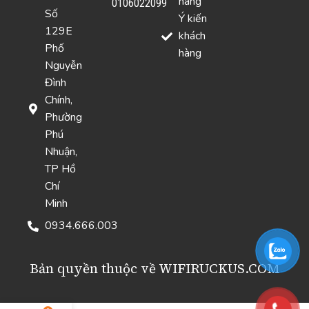
hàng
0106022099
Số
Ý kiến
129E
khách
Phố
hàng
Nguyễn
Đình
Chính,
Phường
Phú
Nhuận,
TP Hồ
Chí
Minh
0934.666.003
Bản quyền thuộc về WIFIRUCKUS.COM