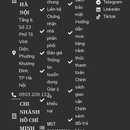
sách
chung
Telegram
HÀ
bảo
Liên hệ
Linkedin
NỘI
mật
Chứng
Tiktok
Tầng 6,
Hướng
nhận
Số 23
dẫn
nhà
Phố Tô
mua
phân
Vĩnh
hàng
phối
Diện,
Hình
Báo giá
Phường
thức
Thông
Khương
thanh
tin
Đình,
toán
tuyển
TP Hà
Chính
dụng
Nội
sách
Góp ý
giao
0903.209.123
và
vận
CHI
khiếu
Chính
nại
NHÁNH
sách
HỒ CHÍ
đổi trả
MST:
MINH