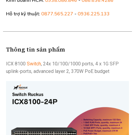
Kinh doanh HCM:
0938.086.846
-
086.636.4286
Hỗ trợ kỹ thuật:
0877.565.227
-
0936.225.133
Thông tin sản phẩm
ICX 8100
Switch
, 24x 10/100/1000 ports, 4 x 1G SFP
uplink-ports, advanced layer 2, 370W PoE budget