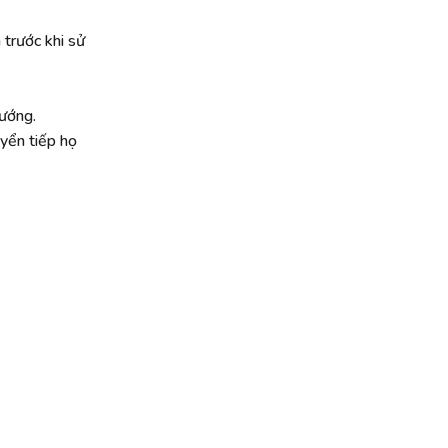
trước khi sử
ướng.
yển tiếp họ