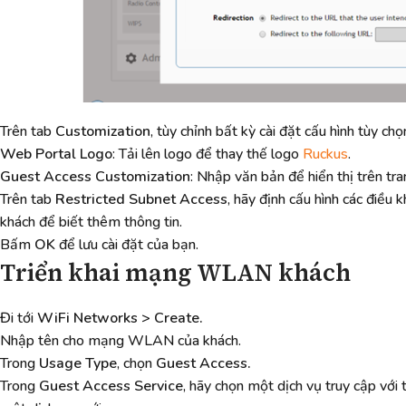
Trên tab
Customization
, tùy chỉnh bất kỳ cài đặt cấu hình tùy ch
Web Portal Logo
: Tải lên logo để thay thế logo
Ruckus
.
Meophon
Guest Access Customization
: Nhập văn bản để hiển thị trên tr
Trên tab
Restricted Subnet Access
, hãy định cấu hình các điều
khách để biết thêm thông tin.
Bấm
OK
để lưu cài đặt của bạn.
Triển khai mạng WLAN khách
Đi tới
WiFi Networks > Create.
Nhập tên cho mạng WLAN của khách.
Trong
Usage Type
, chọn
Guest Access.
Trong
Guest Access Service
, hãy chọn một dịch vụ truy cập vớ