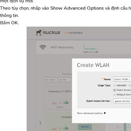
một dịch vụ mới.
Theo tùy chọn, nhấp vào
Show Advanced Options
và định cấu h
thông tin.
Bấm
OK.