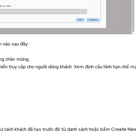
ọn nào sau đây:
gthuy.com
|
Sotayandam.com
ang chào mừng.
 khiển truy cập cho người dùng khách. Xem định cấu hình hạn chế 
i tư cách khách đã tạo trước đó từ danh sách hoặc bấm
Create Ne