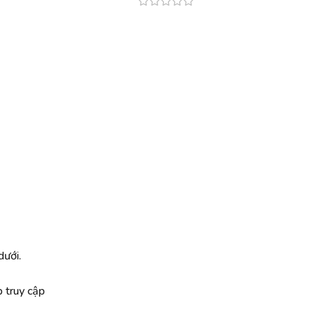
dưới.
 truy cập