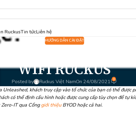
ện Ruckus
Tin tức
Liên hệ
HƯỚNG DẪN CÀI ĐẶT
 dịch vụ truy cập d
WIFI RUCKUS
0
Posted by
Ruckus Việt Nam
On 24/08/2021
a Unleashed, khách truy cập vào tổ chức của bạn có thể được p
h có thể định cấu hình hoặc được cung cấp tùy chọn để tự kíc
t Zero-IT qua Cổng
giới thiệu
BYOD hoặc cả hai.