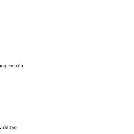
mạng con của
w
để tạo