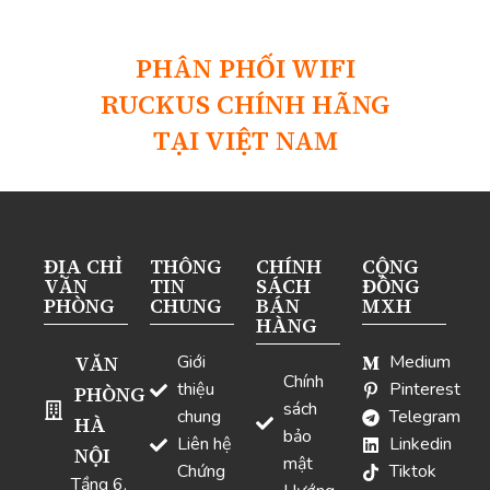
PHÂN PHỐI WIFI
RUCKUS CHÍNH HÃNG
TẠI VIỆT NAM
ĐỊA CHỈ
THÔNG
CHÍNH
CỘNG
VĂN
TIN
SÁCH
ĐỒNG
PHÒNG
CHUNG
BÁN
MXH
HÀNG
VĂN
Giới
Medium
Chính
thiệu
Pinterest
PHÒNG
sách
chung
Telegram
HÀ
bảo
Liên hệ
Linkedin
NỘI
mật
Chứng
Tiktok
Tầng 6,