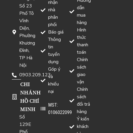
Hướng
nhận
Số 23
dẫn
nhà
Phố Tô
mua
phân
Vĩnh
hàng
phối
Diện,
Hình
Báo giá
Phường
thức
Thông
Khương
thanh
tin
Đình,
toán
tuyển
TP Hà
Chính
dụng
Nội
sách
Góp ý
giao
0903.209.123
và
vận
CHI
khiếu
Chính
nại
NHÁNH
sách
HỒ CHÍ
đổi trả
MST:
MINH
hàng
0106022099
Số
Ý kiến
129E
khách
Phố