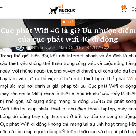
0
0
TIN TỨC
Cục phát Wifi 4G là gì? Ưu nhược điểm
của cục phát wifi 4G di động
0
Ruckus Việt Nam
On 16/09/2025
Trong thế giới hiện đại, kết nối Internet nhanh và ổn định là nhu
cầu thiết yếu không thể thiếu trong công việc và cuộc sống hàng
ngày. Với những người thường xuyên di chuyển, đi công tác, du lịch
hay làm việc từ xa thì việc sở hữu một thiết bị có thể phát
Wifi
mọi lúc mọi nơi chính là giải pháp tối ưu. Cục phát Wifi di động
(hay còn gọi là MiFi) chính là thiết bị hữu ích như vậy. Đây là thiết
bị nhỏ gọn, sử dụng sóng mạng di động 3G/4G để phát sóng
Wifi tiện lợi, giúp nhiều thiết bị như điện thoại, laptop, máy tính
bảng dễ dàng truy cập Internet ở bất kỳ đâu có sóng di động.
Cục phát Wifi di động không chỉ mang lại sự linh hoạt trong kết
nối mà còn giúp người dùng tiết kiệm thời gian và chi phí, phù hợp