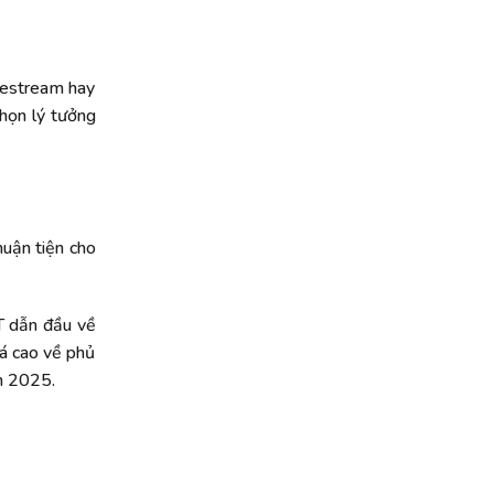
ivestream hay
chọn lý tưởng
huận tiện cho
PT dẫn đầu về
iá cao về phủ
m 2025.