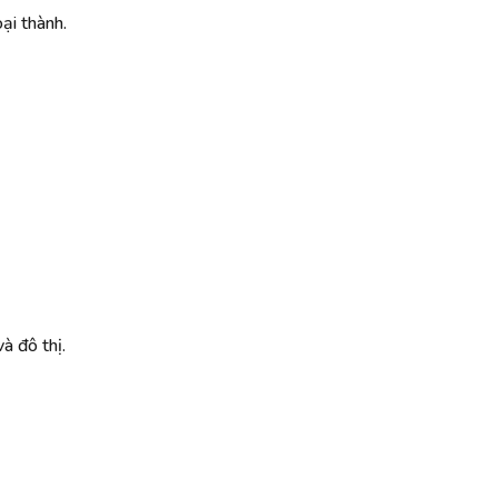
ại thành.
à đô thị.