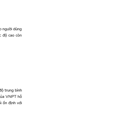
ho người dùng
c độ cao còn
độ trung bình
 của VNPT hỗ
i ổn định với