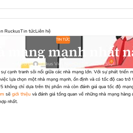
ện Ruckus
Tin tức
Liên hệ
TIN TỨC
hà mạng mạnh nhất n
0
Posted by
Ruckus Việt Nam
On 16/09/2025
sự cạnh tranh sôi nổi giữa các nhà mạng lớn. Với sự phát triển
việc lựa chọn một nhà mạng mạnh, ổn định và có tốc độ cao trở 
không chỉ dựa trên thị phần mà còn đánh giá qua tốc độ mạng
om
sẽ
giới thiệu
và đánh giá tổng quan về những nhà mạng hàng đ
hợp nhất.