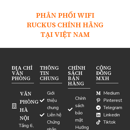
PHÂN PHỐI WIFI
RUCKUS CHÍNH HÃNG
TẠI VIỆT NAM
ĐỊA CHỈ
THÔNG
CHÍNH
CỘNG
VĂN
TIN
SÁCH
ĐỒNG
PHÒNG
CHUNG
BÁN
MXH
HÀNG
VĂN
Giới
Medium
Chính
thiệu
Pinterest
PHÒNG
sách
chung
Telegram
HÀ
bảo
Liên hệ
Linkedin
NỘI
mật
Chứng
Tiktok
Tầng 6,
Hướng
nhận