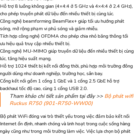
Hỗ trợ 8 luồng không gian (4×4:4 ở 5 GHz và 4×4:4 ở 2.4 GHz),
cho phép truyền phát dữ liệu đến nhiều thiết bị cùng lúc.
Công nghệ beamforming BeamFlex+ giúp tối ưu hướng phát
sóng, mở rộng phạm vi phủ sóng và giảm nhiễu.
Tích hợp công nghệ OFDMA cho phép chia nhỏ băng thông tối
ưu hiệu quả truy cập nhiều thiết bị.
Công nghệ MU-MIMO giúp truyền dữ liệu đến nhiều thiết bị cùng
lúc, tăng hiệu suất mạng.
Hỗ trợ 1024 thiết bị kết nối đồng thời, phù hợp môi trường đông
người dùng như doanh nghiệp, trường học, sân bay.
Cổng kết nối gồm 1 cổng 1 GbE và 1 cổng 2.5 GbE hỗ trợ
backhaul tốc độ cao, cùng 1 cổng USB 2.0.
Tham khảo chi tiết sản phẩm tại đây >>
Bộ phát wifi
Ruckus R750 (901-R750-WW00)
Bộ phát WiFi đóng vai trò thiết yếu trong việc đảm bảo kết nối
Internet ổn định, nhanh chóng và linh hoạt trong cuộc sống hàng
ngày cũng như trong môi trường làm việc. Việc lựa chọn bộ phát