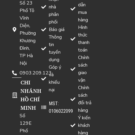
Số 23
dẫn
nhà
Phố Tô
mua
phân
Vĩnh
hàng
phối
Diện,
Hình
Báo giá
Phường
thức
Thông
Khương
thanh
tin
Đình,
toán
tuyển
TP Hà
Chính
dụng
Nội
sách
Góp ý
giao
0903.209.123
và
vận
CHI
khiếu
Chính
nại
NHÁNH
sách
HỒ CHÍ
đổi trả
MST:
MINH
hàng
0106022099
Số
Ý kiến
129E
khách
Phố
hàng