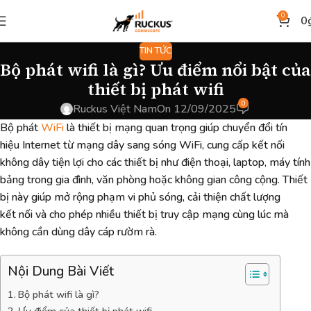
0
0
TIN TỨC
Bộ phát wifi là gì? Ưu điểm nổi bật của
thiết bị phát wifi
0
Ruckus Việt Nam
On 12/09/2025
Bộ phát
WiFi
là thiết bị mạng quan trọng giúp chuyển đổi tín
hiệu Internet từ mạng dây sang sóng WiFi, cung cấp kết nối
không dây tiện lợi cho các thiết bị như điện thoại, laptop, máy tính
bảng trong gia đình, văn phòng hoặc không gian công cộng. Thiết
bị này giúp mở rộng phạm vi phủ sóng, cải thiện chất lượng
kết nối và cho phép nhiều thiết bị truy cập mạng cùng lúc mà
không cần dùng dây cáp rườm rà.
Nội Dung Bài Viết
Bộ phát wifi là gì?
Ưu điểm của thiết bị phát wifi