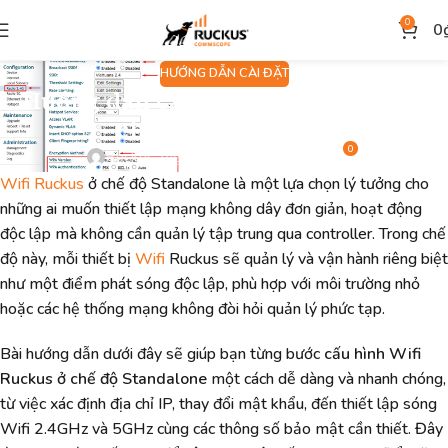
0
0
HƯỚNG DẪN CÀI ĐẶT
Hướng dẫn cấu hình Wifi Ruckus ở
chế độ Standalone
0
Ruckus Việt Nam
On 11/09/2025
Wifi Ruckus
ở chế độ Standalone là một lựa chọn lý tưởng cho
những ai muốn thiết lập mạng không dây đơn giản, hoạt động
độc lập mà không cần quản lý tập trung qua controller. Trong chế
độ này, mỗi thiết bị
Wifi
Ruckus sẽ quản lý và vận hành riêng biệt
như một điểm phát sóng độc lập, phù hợp với môi trường nhỏ
hoặc các hệ thống mạng không đòi hỏi quản lý phức tạp.
Bài hướng dẫn dưới đây sẽ giúp bạn từng bước
cấu hình Wifi
Ruckus ở chế độ Standalone
một cách dễ dàng và nhanh chóng,
từ việc xác định địa chỉ IP, thay đổi mật khẩu, đến thiết lập sóng
Wifi 2.4GHz và 5GHz cùng các thông số bảo mật cần thiết. Đây