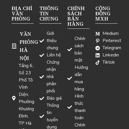
ĐỊA CHỈ
THÔNG
CHÍNH
CỘNG
VĂN
TIN
SÁCH
ĐỒNG
PHÒNG
CHUNG
BÁN
MXH
HÀNG
VĂN
Giới
Medium
Chính
thiệu
Pinterest
PHÒNG
sách
chung
Telegram
HÀ
bảo
Liên hệ
Linkedin
NỘI
mật
Chứng
Tiktok
Tầng 6,
Hướng
nhận
Số 23
dẫn
nhà
Phố Tô
mua
phân
Vĩnh
hàng
phối
Diện,
Hình
Báo giá
Phường
thức
Thông
Khương
thanh
tin
Đình,
toán
tuyển
TP Hà
Chính
dụng