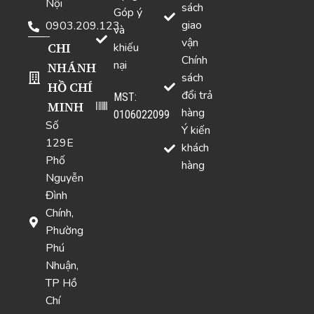
Nội
sách
Góp ý
giao
0903.209.123
và
vận
CHI
khiếu
Chính
nại
NHÁNH
sách
HỒ CHÍ
đổi trả
MST:
MINH
hàng
0106022099
Số
Ý kiến
129E
khách
Phố
hàng
Nguyễn
Đình
Chính,
Phường
Phú
Nhuận,
TP Hồ
Chí